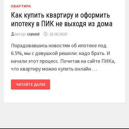
КВАРТИРА
Как купить квартиру и оформить
ипотеку в ПИК не выходя из дома
Автор:
cianoid
28.06.2020
Порадовавшись новостям об ипотеке под
6.5%, мы с девушкой решили: надо брать. И
начали этот процесс. Почитав на сайте ПИКа,
что квартиру можно купить онлайн …
КАК
ЧИТАЙТЕ ДАЛЕЕ
КУПИТЬ
КВАРТИРУ
И
ОФОРМИТЬ
ИПОТЕКУ
В
ПИК
НЕ
ВЫХОДЯ
ИЗ
ДОМА