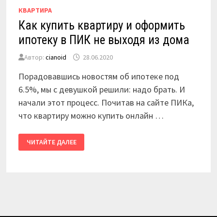
КВАРТИРА
Как купить квартиру и оформить
ипотеку в ПИК не выходя из дома
Автор:
cianoid
28.06.2020
Порадовавшись новостям об ипотеке под
6.5%, мы с девушкой решили: надо брать. И
начали этот процесс. Почитав на сайте ПИКа,
что квартиру можно купить онлайн …
КАК
ЧИТАЙТЕ ДАЛЕЕ
КУПИТЬ
КВАРТИРУ
И
ОФОРМИТЬ
ИПОТЕКУ
В
ПИК
НЕ
ВЫХОДЯ
ИЗ
ДОМА