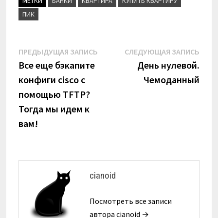
МЕТКИ
БАНКИ
КВАРТИРА
КУПИТЬ КВАРТИРУ
ПИК
Навигация
Предыдущая
Сле
ПРЕДЫДУЩАЯ ЗАПИСЬ
СЛЕДУЮЩАЯ ЗАПИСЬ
запись:
запи
Все еще бэкапите
День нулевой.
по
конфиги cisco с
Чемоданный
записям
помощью TFTP?
Тогда мы идем к
вам!
cianoid
Посмотреть все записи
автора cianoid →