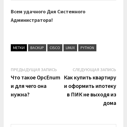
Всем удачного Дня Системного
Администратора!
МЕТКИ
BACKUP
CISCO
LINUX
PYTHON
Навигация
Предыдущая
Сле
ПРЕДЫДУЩАЯ ЗАПИСЬ
СЛЕДУЮЩАЯ ЗАПИСЬ
запись:
запи
Что такое OpcEnum
Как купить квартиру
по
и для чего она
и оформить ипотеку
записям
нужна?
в ПИК не выходя из
дома