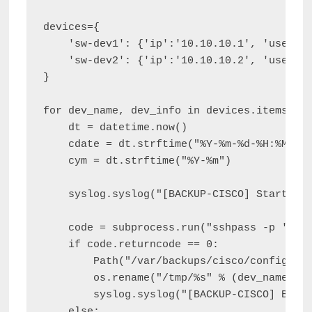
devices={

    'sw-dev1': {'ip':'10.10.10.1', 'usernam
    'sw-dev2': {'ip':'10.10.10.2', 'usernam
}

for dev_name, dev_info in devices.items():

    dt = datetime.now()

    cdate = dt.strftime("%Y-%m-%d-%H:%M:%S"
    cym = dt.strftime("%Y-%m")

    syslog.syslog("[BACKUP-CISCO] Started b
    code = subprocess.run("sshpass -p '%s' 
    if code.returncode == 0:

        Path("/var/backups/cisco/config/%s/
        os.rename("/tmp/%s" % (dev_name), "
        syslog.syslog("[BACKUP-CISCO] Backu
    else:
