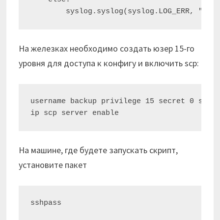
        syslog.syslog(syslog.LOG_ERR, "[BA
На железках необходимо создать юзер 15-го
уровня для доступа к конфигу и включить scp:
username backup privilege 15 secret 0 secre
ip scp server enable
На машине, где будете запускать скрипт,
установите пакет
sshpass