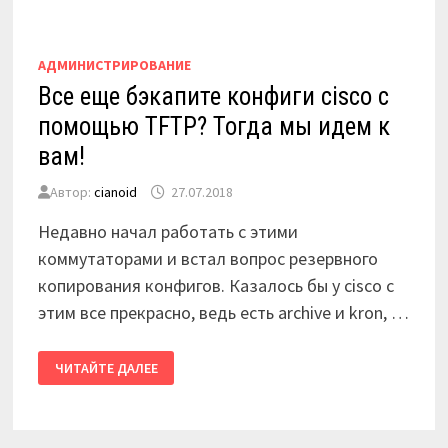
АДМИНИСТРИРОВАНИЕ
Все еще бэкапите конфиги cisco с
помощью TFTP? Тогда мы идем к
вам!
Автор:
cianoid
27.07.2018
Недавно начал работать с этими
коммутаторами и встал вопрос резервного
копирования конфигов. Казалось бы у cisco с
этим все прекрасно, ведь есть archive и kron, …
ВСЕ
ЧИТАЙТЕ ДАЛЕЕ
ЕЩЕ
БЭКАПИТЕ
КОНФИГИ
CISCO
С
ПОМОЩЬЮ