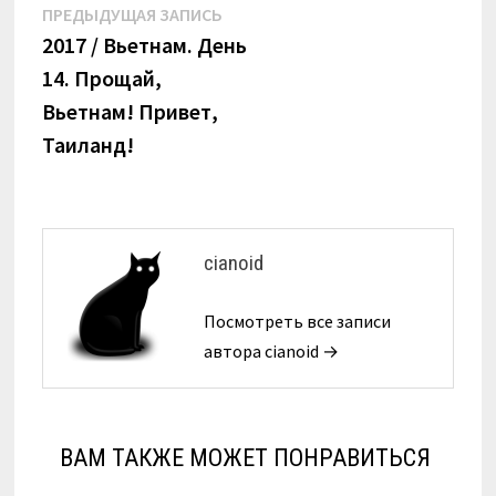
Навигация
Предыдущая
ПРЕДЫДУЩАЯ ЗАПИСЬ
запись:
2017 / Вьетнам. День
по
14. Прощай,
записям
Вьетнам! Привет,
Таиланд!
cianoid
Посмотреть все записи
автора cianoid →
ВАМ ТАКЖЕ МОЖЕТ ПОНРАВИТЬСЯ