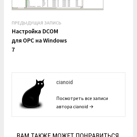
Навигация
Предыдущая
ПРЕДЫДУЩАЯ ЗАПИСЬ
запись:
Настройка DCOM
по
для OPC на Windows
записям
7
cianoid
Посмотреть все записи
автора cianoid →
ВАМ ТАКЖЕ МОЖЕТ ПОНРАВИТЬСЯ