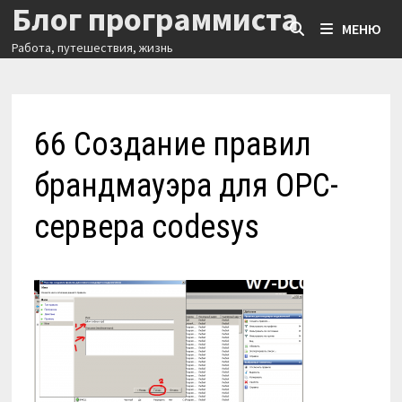
Блог программиста
Перейти
МЕНЮ
к
Работа, путешествия, жизнь
содержимому
66 Создание правил
брандмауэра для OPC-
сервера codesys