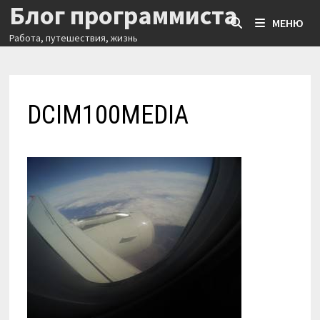
Блог программиста
Перейти
МЕНЮ
к
Работа, путешествия, жизнь
содержимому
DCIM100MEDIA