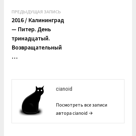
Навигация
Предыдущая
ПРЕДЫДУЩАЯ ЗАПИСЬ
запись:
2016 / Калининград
по
— Питер. День
записям
тринадцатый.
Возвращательный
…
cianoid
Посмотреть все записи
автора cianoid →