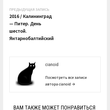
Навигация
Предыдущая
ПРЕДЫДУЩАЯ ЗАПИСЬ
запись:
2016 / Калининград
по
— Питер. День
записям
шестой.
Янтарнобалтийский
cianoid
Посмотреть все записи
автора cianoid →
ВАМ ТАКЖЕ МОЖЕТ ПОНРАВИТЬСЯ