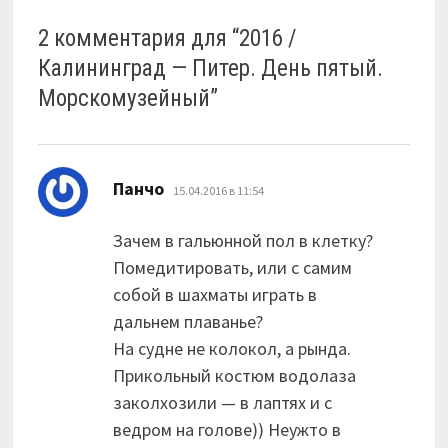
2 комментария для “
2016 /
Калининград — Питер. День пятый.
Морскомузейный
”
:
Панчо
15.04.2016 в 11:54
Зачем в гальюнной пол в клетку?
Помедитировать, или с самим
собой в шахматы играть в
дальнем плаванье?
На судне не колокол, а рында.
Прикольный костюм водолаза
заколхозили — в лаптях и с
ведром на голове)) Неужто в