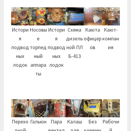
Истори
Носовы
Истори
Схема
Каюта
Кают-
я
е
я
дизель
офицер
компан
подвод
торпед
подвод
ной ПЛ
ов
ия
ных
ный
ных
Б-413
лодок
аппара
лодок
ты
Перехо
Гальюн
Пара
Калаш
Без
Рабочи
дной
вентил
для
коммен
й