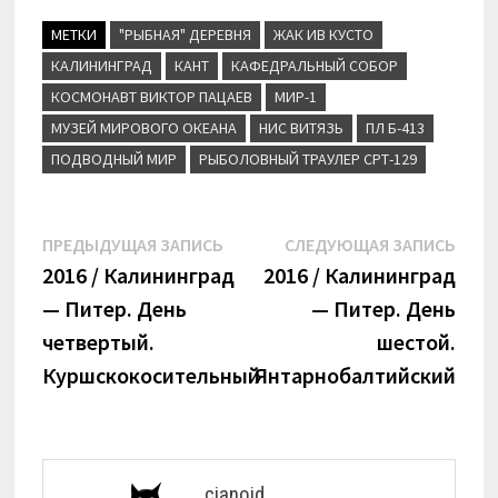
МЕТКИ
"РЫБНАЯ" ДЕРЕВНЯ
ЖАК ИВ КУСТО
КАЛИНИНГРАД
КАНТ
КАФЕДРАЛЬНЫЙ СОБОР
КОСМОНАВТ ВИКТОР ПАЦАЕВ
МИР-1
МУЗЕЙ МИРОВОГО ОКЕАНА
НИС ВИТЯЗЬ
ПЛ Б-413
ПОДВОДНЫЙ МИР
РЫБОЛОВНЫЙ ТРАУЛЕР СРТ-129
Навигация
Предыдущая
Сле
ПРЕДЫДУЩАЯ ЗАПИСЬ
СЛЕДУЮЩАЯ ЗАПИСЬ
запись:
запи
2016 / Калининград
2016 / Калининград
по
— Питер. День
— Питер. День
записям
четвертый.
шестой.
Куршскокосительный
Янтарнобалтийский
cianoid