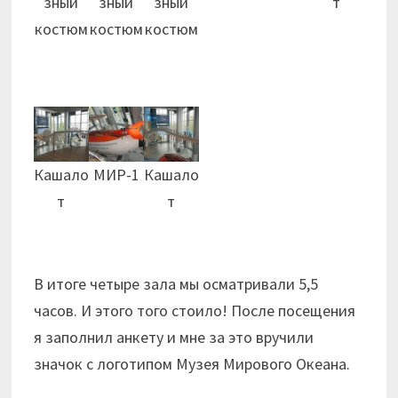
зный
зный
зный
т
костюм
костюм
костюм
Кашало
МИР-1
Кашало
т
т
В итоге четыре зала мы осматривали 5,5
часов. И этого того стоило! После посещения
я заполнил анкету и мне за это вручили
значок с логотипом Музея Мирового Океана.