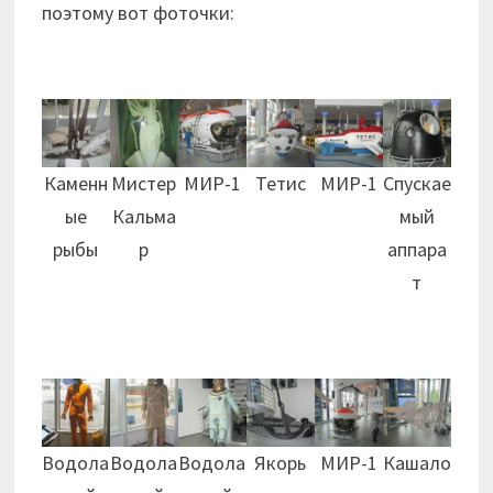
поэтому вот фоточки:
Каменн
Мистер
МИР-1
Тетис
МИР-1
Спускае
ые
Кальма
мый
рыбы
р
аппара
т
Водола
Водола
Водола
Якорь
МИР-1
Кашало