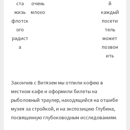
ста
очень
й
жизь
млохо
каждый
флотск
посети
ого
тель
радист
может
а
позвон
ить
Закончив с Витязем мы отпили кофею в
местном кафе и оформили билеты на
рыболовный траулер, находящийся на отшибе
музея за стройкой, и на экспозицию Глубина,
посвященную глубоководным исследованиям.