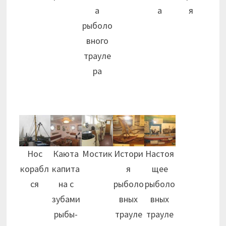
а
а
я
рыболо
вного
трауле
ра
Нос
Каюта
Мостик
Истори
Настоя
корабл
капита
я
щее
ся
на с
рыболо
рыболо
зубами
вных
вных
рыбы-
трауле
трауле