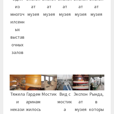
из
ат
ат
ат
ат
ат
многоч
музея
музея
музея
музея
музея
илсенн
ых
выстав
очных
залов
Тяжела
Гардем
Мостик
Вид с
Экспон
Рында,
и
аринам
мостик
ат
в
некази
жилось
а
музея
которы