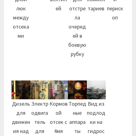
люк
ей
отстре
тариев
периск
между
ла
оп
отсека
очеред
ми
ей в
боевую
рубку
Дизель
Электр
Кормов
Торпед
Вид из
для
одвига
ой
ные
подлод
движен
тель
отсек с
аппара
ки на
ия над
для
4мя
ты
гидрос