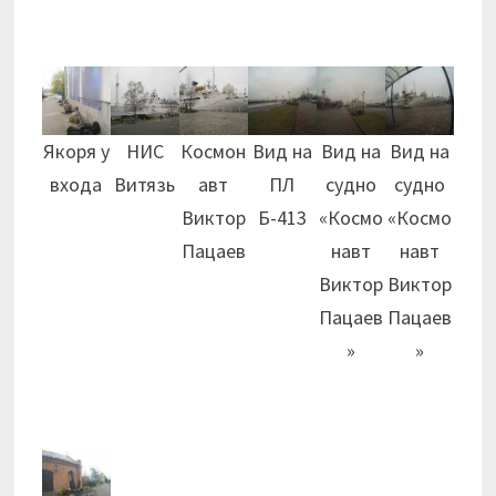
Якоря у
НИС
Космон
Вид на
Вид на
Вид на
входа
Витязь
авт
ПЛ
судно
судно
Виктор
Б-413
«Космо
«Космо
Пацаев
навт
навт
Виктор
Виктор
Пацаев
Пацаев
»
»