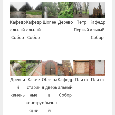
Кафедр
Кафедр
Шопен
Дерево
Петр
Кафедр
альный
альный
Первый
альный
Собор
Собор
Собор
Древни
Какие
Обычна
Кафедр
Плита
Плита
й
старин
я дверь
альный
камень
ные
в
Собор
констру
обычны
кции
й