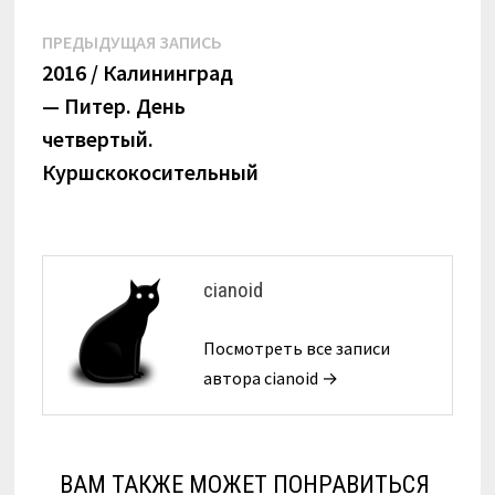
Навигация
Предыдущая
ПРЕДЫДУЩАЯ ЗАПИСЬ
запись:
2016 / Калининград
по
— Питер. День
записям
четвертый.
Куршскокосительный
cianoid
Посмотреть все записи
автора cianoid →
ВАМ ТАКЖЕ МОЖЕТ ПОНРАВИТЬСЯ