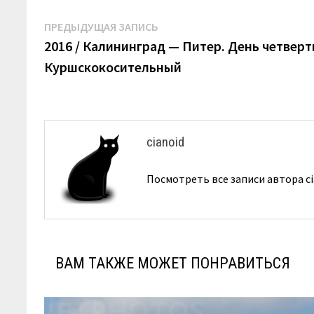
Навигация
Предыдущая
ПРЕДЫДУЩАЯ ЗАПИСЬ
запись:
2016 / Калининград — Питер. День четверт
по
Куршскокосительный
записям
cianoid
Посмотреть все записи автора c
ВАМ ТАКЖЕ МОЖЕТ ПОНРАВИТЬСЯ