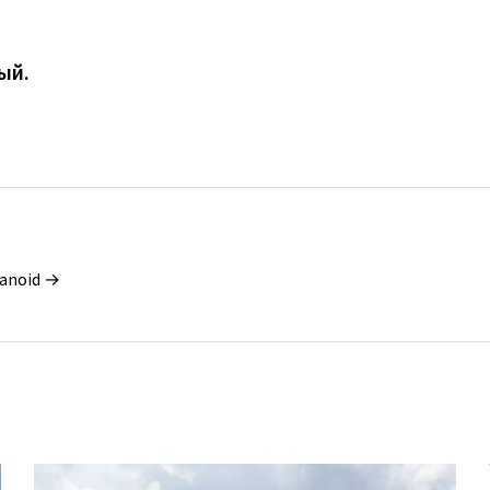
ый.
ianoid →