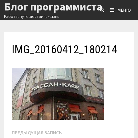
Блог программиста
Перейти
МЕНЮ
к
Работа, путешествия, жизнь
содержимому
IMG_20160412_180214
Навигация
Предыдущая
ПРЕДЫДУЩАЯ ЗАПИСЬ