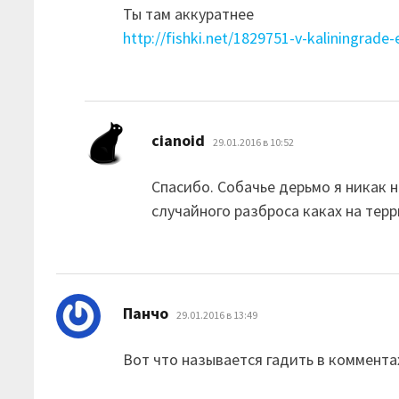
Ты там аккуратнее
http://fishki.net/1829751-v-kaliningrade
:
cianoid
29.01.2016 в 10:52
Спасибо. Собачье дерьмо я никак 
случайного разброса каках на тер
:
Панчо
29.01.2016 в 13:49
Вот что называется гадить в коммента