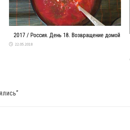
2017 / Россия. День 18. Возвращение домой
22.05.2018
ялись
”