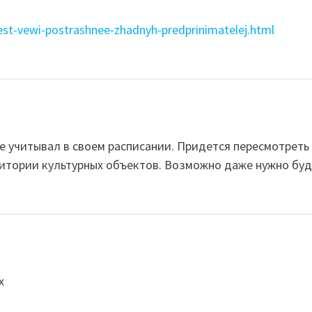
-est-vewi-postrashnee-zhadnyh-predprinimatelej.html
не учитывал в своем расписании. Придется пересмотрет
ритории культурных объектов. Возможно даже нужно буд
х