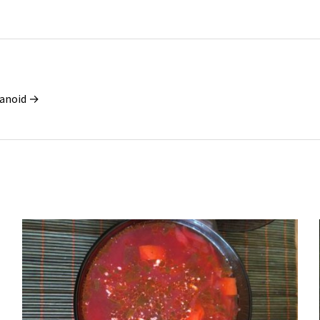
ianoid →