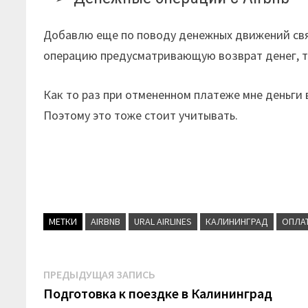
Добавлю еще по поводу денежных движений связан
операцию предусматривающую возврат денег, то 
Как то раз при отмененном платеже мне деньги 
Поэтому это тоже стоит учитывать.
МЕТКИ
AIRBNB
URAL AIRLINES
КАЛИНИНГРАД
ОПЛА
Навигация
Предыдущая
ПРЕДЫДУЩАЯ ЗАПИСЬ
запись:
Подготовка к поездке в Калининград
по