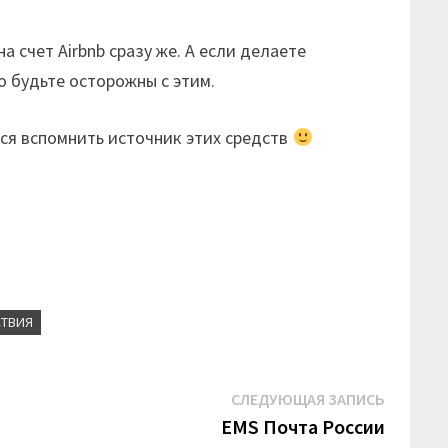
 счет Airbnb сразу же. А если делаете
о будьте осторожны с этим.
лся вспомнить источник этих средств
СТВИЯ
Следую
СЛЕДУЮЩАЯ ЗАПИСЬ
запись:
EMS Почта России