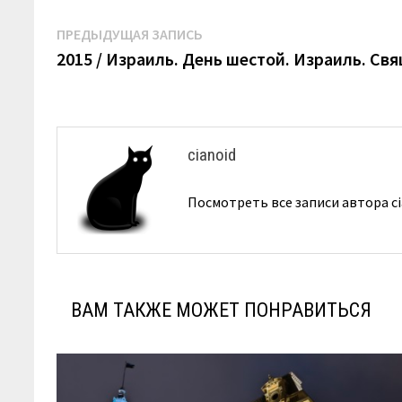
Навигация
Предыдущая
ПРЕДЫДУЩАЯ ЗАПИСЬ
запись:
2015 / Израиль. День шестой. Израиль. Св
по
записям
cianoid
Посмотреть все записи автора c
ВАМ ТАКЖЕ МОЖЕТ ПОНРАВИТЬСЯ