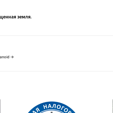
ященная земля.
ianoid →