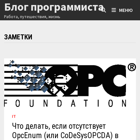
Блог программиста
Перейти
МЕНЮ
к
Работа, путешествия, жизнь
содержимому
ЗАМЕТКИ
IT
Что делать, если отсутствует
OpcEnum (или CoDeSysOPCDA) в