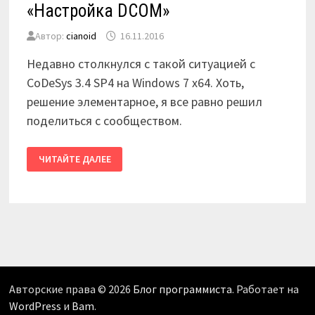
«Настройка DCOM»
Автор:
cianoid
16.11.2016
Недавно столкнулся с такой ситуацией с
CoDeSys 3.4 SP4 на Windows 7 x64. Хоть,
решение элементарное, я все равно решил
поделиться с сообществом.
ЧТО
ЧИТАЙТЕ ДАЛЕЕ
ДЕЛАТЬ,
ЕСЛИ
ОТСУТСТВУЕТ
OPCENUM
(ИЛИ
CODESYSOPCDA)
В
«НАСТРОЙКА
DCOM»
Авторские права © 2026
Блог программиста
. Работает на
WordPress
и
Bam
.