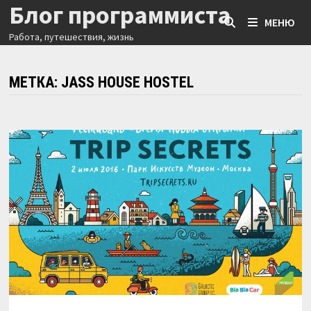
Блог программиста
Перейти
МЕНЮ
к
Работа, путешествия, жизнь
содержимому
МЕТКА:
JASS HOUSE HOSTEL