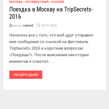
МОСКВА
/
ПУТЕШЕСТВИЯ
/
РОССИЯ
Поездка в Москву на TripSecrets-
2016
Автор:
cianoid
05.07.2016
Началось все с того, что мой друг отправил
мне сообщение со ссылкой на фестиваль
TripSecrets-2016 и коротким вопросом:
«Поедешь?». После выяснения некоторых
моментов я ответил …
ПОЕЗДКА
ЧИТАЙТЕ ДАЛЕЕ
В
МОСКВУ
НА
TRIPSECRETS-
2016