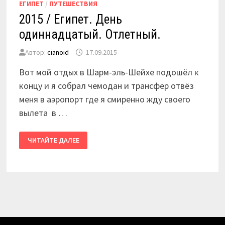
ЕГИПЕТ
/
ПУТЕШЕСТВИЯ
2015 / Египет. День
одиннадцатый. Отлетный.
Автор:
cianoid
17.09.2015
Вот мой отдых в Шарм-эль-Шейхе подошёл к
концу и я собрал чемодан и трансфер отвёз
меня в аэропорт где я смиренно жду своего
вылета в …
2015
ЧИТАЙТЕ ДАЛЕЕ
/
ЕГИПЕТ.
ДЕНЬ
ОДИННАДЦАТЫЙ.
ОТЛЕТНЫЙ.