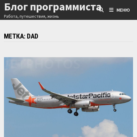
Блог программиста
Перейти
МЕНЮ
к
Работа, путешествия, жизнь
содержимому
МЕТКА:
DAD