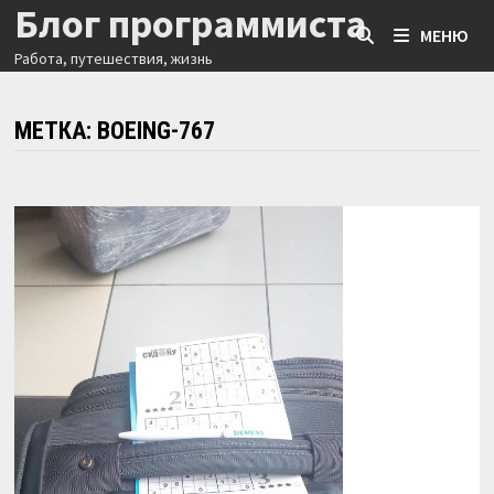
Блог программиста
Перейти
МЕНЮ
к
Работа, путешествия, жизнь
содержимому
МЕТКА:
BOEING-767