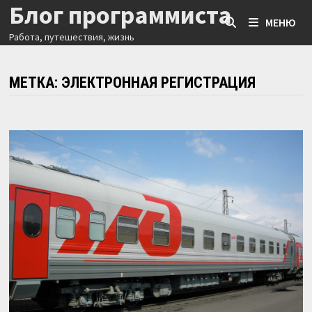
Блог программиста
Перейти
МЕНЮ
к
Работа, путешествия, жизнь
содержимому
МЕТКА:
ЭЛЕКТРОННАЯ РЕГИСТРАЦИЯ