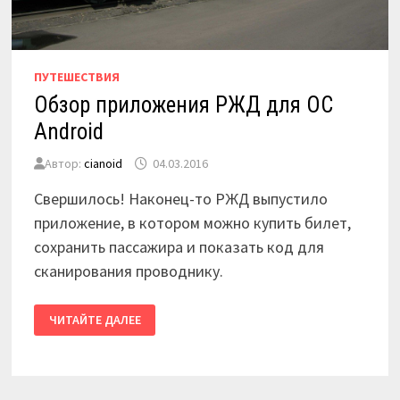
ПУТЕШЕСТВИЯ
Обзор приложения РЖД для ОС
Android
Автор:
cianoid
04.03.2016
Свершилось! Наконец-то РЖД выпустило
приложение, в котором можно купить билет,
сохранить пассажира и показать код для
сканирования проводнику.
ОБЗОР
ЧИТАЙТЕ ДАЛЕЕ
ПРИЛОЖЕНИЯ
РЖД
ДЛЯ
ОС
ANDROID