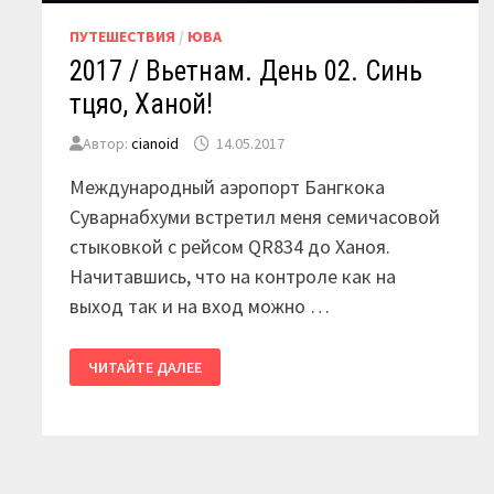
ПУТЕШЕСТВИЯ
/
ЮВА
2017 / Вьетнам. День 02. Синь
тцяо, Ханой!
Автор:
cianoid
14.05.2017
Международный аэропорт Бангкока
Суварнабхуми встретил меня семичасовой
стыковкой с рейсом QR834 до Ханоя.
Начитавшись, что на контроле как на
выход так и на вход можно …
2017
ЧИТАЙТЕ ДАЛЕЕ
/
ВЬЕТНАМ.
ДЕНЬ
02.
СИНЬ
ТЦЯО,
ХАНОЙ!