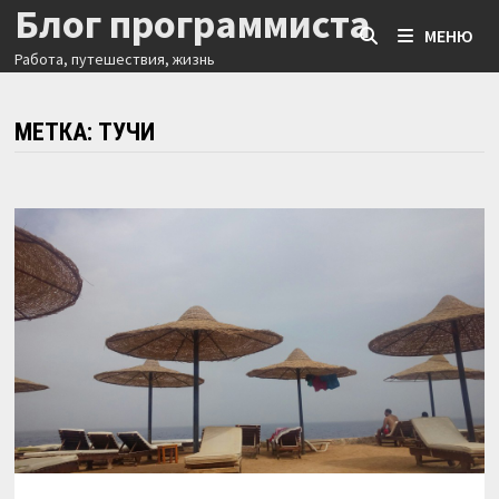
Блог программиста
Перейти
МЕНЮ
к
Работа, путешествия, жизнь
содержимому
МЕТКА:
ТУЧИ