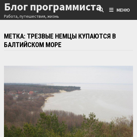
Блог программиста
Перейти
МЕНЮ
к
Работа, путешествия, жизнь
содержимому
МЕТКА:
ТРЕЗВЫЕ НЕМЦЫ КУПАЮТСЯ В
БАЛТИЙСКОМ МОРЕ