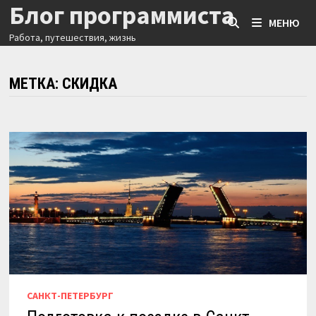
Блог программиста
Перейти
МЕНЮ
к
Работа, путешествия, жизнь
содержимому
МЕТКА:
СКИДКА
САНКТ-ПЕТЕРБУРГ