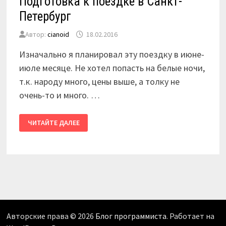
Подготовка к поездке в Санкт-
Петербург
Автор:
cianoid
18.02.2016
Изначально я планировал эту поездку в июне-
июле месяце. Не хотел попасть на белые ночи,
т.к. народу много, цены выше, а толку не
очень-то и много. …
ПОДГОТОВКА
ЧИТАЙТЕ ДАЛЕЕ
К
ПОЕЗДКЕ
В
САНКТ-
ПЕТЕРБУРГ
Авторские права © 2026
Блог программиста
. Работает на