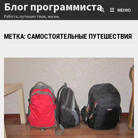
Блог программиста
Перейти
МЕНЮ
к
Работа, путешествия, жизнь
содержимому
МЕТКА:
САМОСТОЯТЕЛЬНЫЕ ПУТЕШЕСТВИЯ