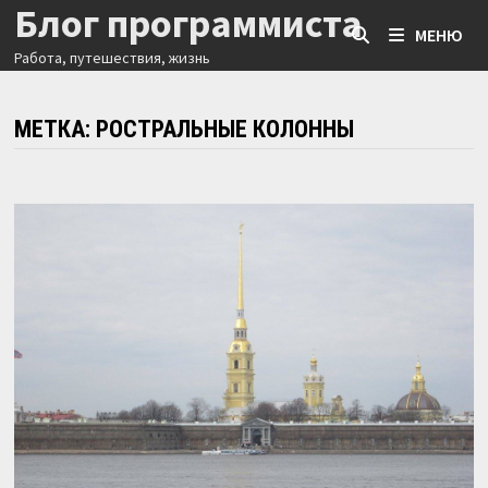
Блог программиста
Перейти
МЕНЮ
к
Работа, путешествия, жизнь
содержимому
МЕТКА:
РОСТРАЛЬНЫЕ КОЛОННЫ