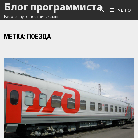
Блог программиста
Перейти
МЕНЮ
к
Работа, путешествия, жизнь
содержимому
МЕТКА:
ПОЕЗДА