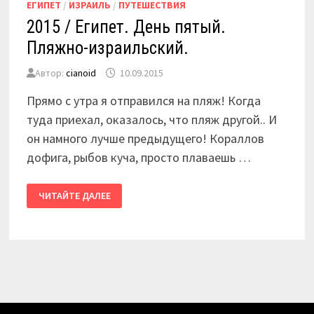
ЕГИПЕТ
/
ИЗРАИЛЬ
/
ПУТЕШЕСТВИЯ
2015 / Египет. День пятый.
Пляжно-израильский.
Автор:
cianoid
10.09.2015
Прямо с утра я отправился на пляж! Когда
туда приехал, оказалось, что пляж другой.. И
он намного лучше предыдущего! Кораллов
дофига, рыбов куча, просто плаваешь …
2015
ЧИТАЙТЕ ДАЛЕЕ
/
ЕГИПЕТ.
ДЕНЬ
ПЯТЫЙ.
ПЛЯЖНО-
ИЗРАИЛЬСКИЙ.