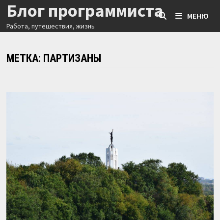
Блог программиста
Перейти
МЕНЮ
к
Работа, путешествия, жизнь
содержимому
МЕТКА:
ПАРТИЗАНЫ