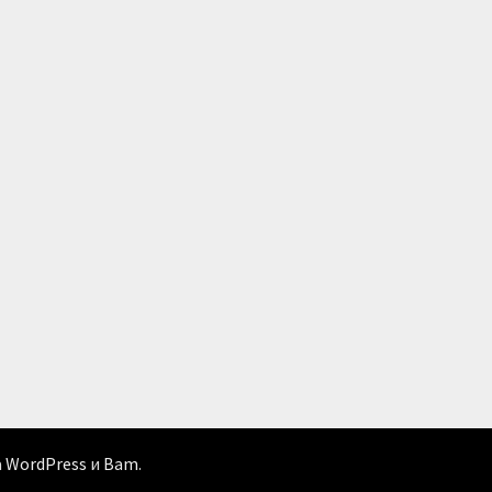
а
WordPress
и
Bam
.