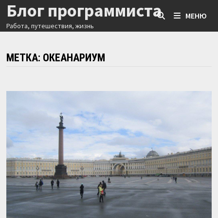
Блог программиста
Перейти
МЕНЮ
к
Работа, путешествия, жизнь
содержимому
МЕТКА:
ОКЕАНАРИУМ