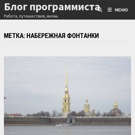
Блог программиста
Перейти
МЕНЮ
к
Работа, путешествия, жизнь
содержимому
МЕТКА:
НАБЕРЕЖНАЯ ФОНТАНКИ