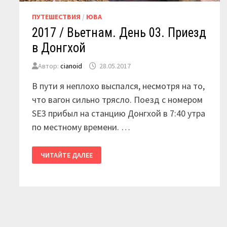
ПУТЕШЕСТВИЯ
/
ЮВА
2017 / Вьетнам. День 03. Приезд
в Донгхой
Автор:
cianoid
28.05.2017
В пути я неплохо выспался, несмотря на то,
что вагон сильно трясло. Поезд с номером
SE3 прибыл на станцию Донгхой в 7:40 утра
по местному времени. …
2017
ЧИТАЙТЕ ДАЛЕЕ
/
ВЬЕТНАМ.
ДЕНЬ
03.
ПРИЕЗД
В
ДОНГХОЙ