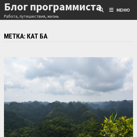
Блог программиста
Перейти
МЕНЮ
к
Работа, путешествия, жизнь
содержимому
МЕТКА:
КАТ БА