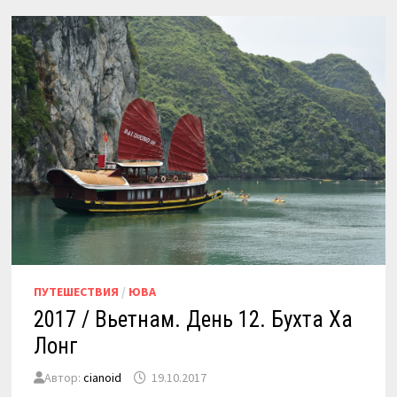
БА
И
КЭННОН
ФОРТ
ПУТЕШЕСТВИЯ
/
ЮВА
2017 / Вьетнам. День 12. Бухта Ха
Лонг
Автор:
cianoid
19.10.2017