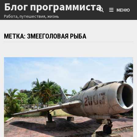
Блог программиста
Перейти
МЕНЮ
к
Работа, путешествия, жизнь
содержимому
МЕТКА:
ЗМЕЕГОЛОВАЯ РЫБА