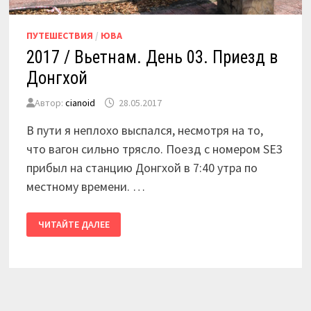
ПУТЕШЕСТВИЯ
/
ЮВА
2017 / Вьетнам. День 03. Приезд в
Донгхой
Автор:
cianoid
28.05.2017
В пути я неплохо выспался, несмотря на то,
что вагон сильно трясло. Поезд с номером SE3
прибыл на станцию Донгхой в 7:40 утра по
местному времени. …
2017
ЧИТАЙТЕ ДАЛЕЕ
/
ВЬЕТНАМ.
ДЕНЬ
03.
ПРИЕЗД
В
ДОНГХОЙ