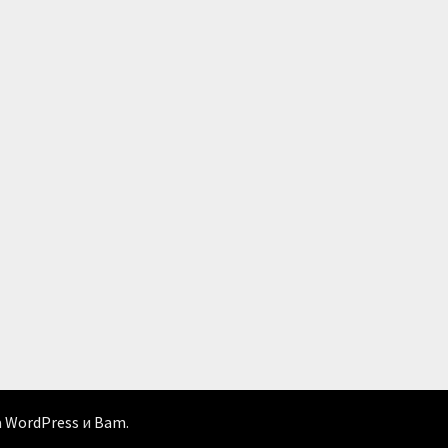
а
WordPress
и
Bam
.