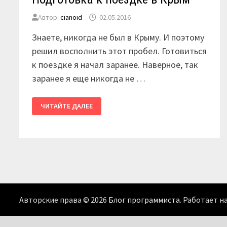
Автор:
cianoid
02.05.2016
Знаете, никогда не был в Крыму. И поэтому
решил восполнить этот пробел. Готовиться
к поездке я начал заранее. Наверное, так
заранее я еще никогда не …
ПОДГОТОВКА
ЧИТАЙТЕ ДАЛЕЕ
К
ПОЕЗДКЕ
В
КРЫМ
Авторские права © 2026
Блог программиста
. Работает н