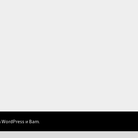
а
WordPress
и
Bam
.