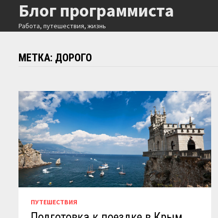
Блог программиста
Перейти
к
Работа, путешествия, жизнь
содержимому
МЕТКА:
ДОРОГО
ПУТЕШЕСТВИЯ
Подготовка к поездке в Крым