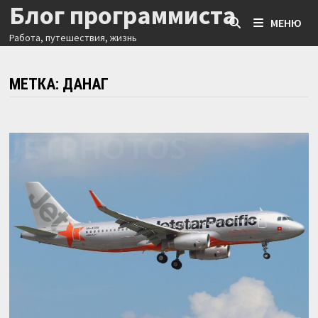
Блог программиста
Перейти
МЕНЮ
к
Работа, путешествия, жизнь
содержимому
МЕТКА:
ДАНАГ