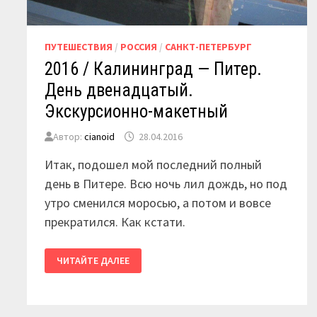
ПУТЕШЕСТВИЯ
/
РОССИЯ
/
САНКТ-ПЕТЕРБУРГ
2016 / Калининград — Питер.
День двенадцатый.
Экскурсионно-макетный
Автор:
cianoid
28.04.2016
Итак, подошел мой последний полный
день в Питере. Всю ночь лил дождь, но под
утро сменился моросью, а потом и вовсе
прекратился. Как кстати.
2016
ЧИТАЙТЕ ДАЛЕЕ
/
КАЛИНИНГРАД
—
ПИТЕР.
ДЕНЬ
ДВЕНАДЦАТЫЙ.