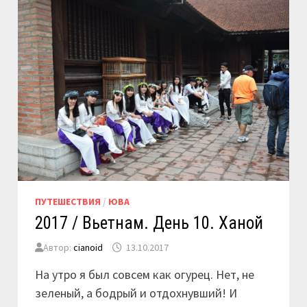
И
КЭННОН
ФОРТ
ПУТЕШЕСТВИЯ
/
ЮВА
2017 / Вьетнам. День 10. Ханой
Автор:
cianoid
13.10.2017
На утро я был совсем как огурец. Нет, не
зеленый, а бодрый и отдохнувший! И