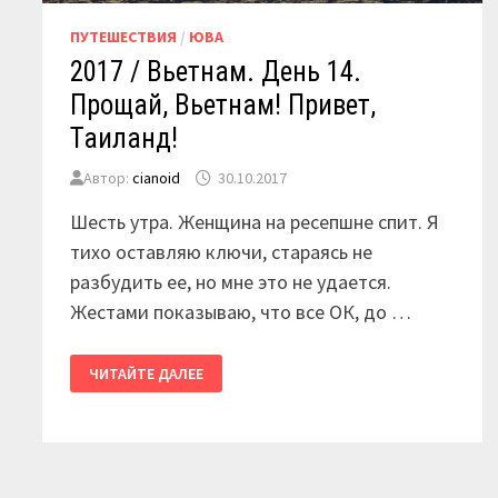
ПУТЕШЕСТВИЯ
/
ЮВА
2017 / Вьетнам. День 14.
Прощай, Вьетнам! Привет,
Таиланд!
Автор:
cianoid
30.10.2017
Шесть утра. Женщина на ресепшне спит. Я
тихо оставляю ключи, стараясь не
разбудить ее, но мне это не удается.
Жестами показываю, что все ОК, до …
2017
ЧИТАЙТЕ ДАЛЕЕ
/
ВЬЕТНАМ.
ДЕНЬ
14.
ПРОЩАЙ,
ВЬЕТНАМ!
ПРИВЕТ,
ТАИЛАНД!