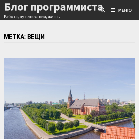
Блог программиста
Перейти
МЕНЮ
к
Работа, путешествия, жизнь
содержимому
МЕТКА:
ВЕЩИ