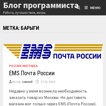
Блог программиста
Перейти
МЕНЮ
к
Работа, путешествия, жизнь
содержимому
МЕТКА:
БАРЫГИ
РОССИЯ-МАТУШКА
EMS Почта России
Автор:
cianoid
27.01.2016
Недавно у меня возникла необходимость
заказать товар из Москвы. Но доставить
магазин мог только через EMS (Почта России).