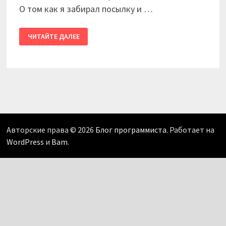
О том как я забирал посылку и …
EMS
ЧИТАЙТЕ ДАЛЕЕ
ПОЧТА
РОССИИ
Авторские права © 2026
Блог программиста
. Работает на
WordPress
и
Bam
.