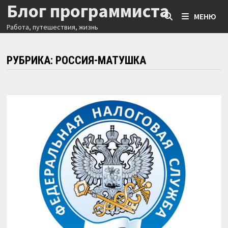
Блог программиста
Перейти
МЕНЮ
к
Работа, путешествия, жизнь
содержимому
РУБРИКА:
РОССИЯ-МАТУШКА