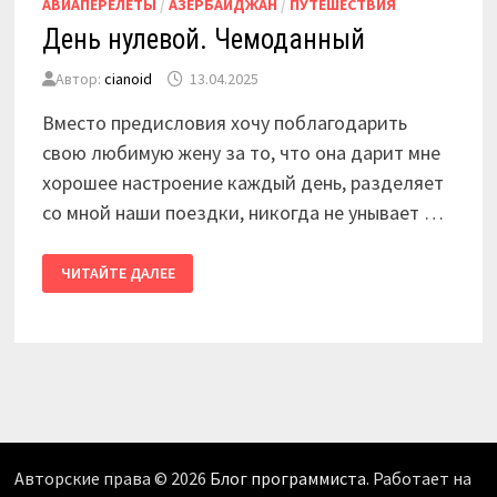
АВИАПЕРЕЛЕТЫ
/
АЗЕРБАЙДЖАН
/
ПУТЕШЕСТВИЯ
День нулевой. Чемоданный
Автор:
cianoid
13.04.2025
Вместо предисловия хочу поблагодарить
свою любимую жену за то, что она дарит мне
хорошее настроение каждый день, разделяет
со мной наши поездки, никогда не унывает …
ДЕНЬ
ЧИТАЙТЕ ДАЛЕЕ
НУЛЕВОЙ.
ЧЕМОДАННЫЙ
Авторские права © 2026
Блог программиста
. Работает на