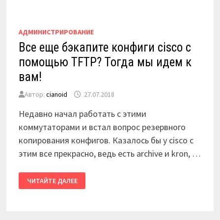
АДМИНИСТРИРОВАНИЕ
Все еще бэкапите конфиги cisco с
помощью TFTP? Тогда мы идем к
вам!
Автор:
cianoid
27.07.2018
Недавно начал работать с этими
коммутаторами и встал вопрос резервного
копирования конфигов. Казалось бы у cisco с
этим все прекрасно, ведь есть archive и kron, …
ВСЕ
ЧИТАЙТЕ ДАЛЕЕ
ЕЩЕ
БЭКАПИТЕ
КОНФИГИ
CISCO
С
ПОМОЩЬЮ