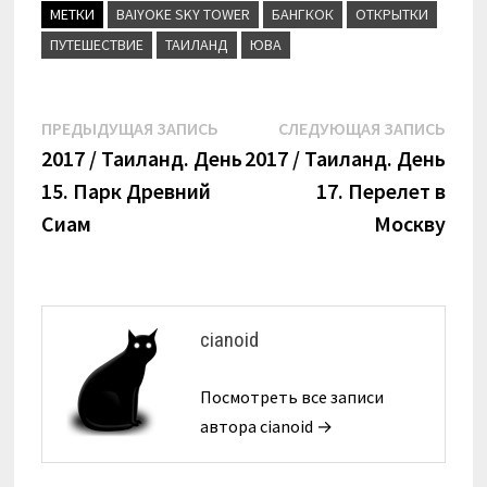
МЕТКИ
BAIYOKE SKY TOWER
БАНГКОК
ОТКРЫТКИ
ПУТЕШЕСТВИЕ
ТАИЛАНД
ЮВА
Навигация
Предыдущая
Сле
ПРЕДЫДУЩАЯ ЗАПИСЬ
СЛЕДУЮЩАЯ ЗАПИСЬ
запись:
запи
2017 / Таиланд. День
2017 / Таиланд. День
по
15. Парк Древний
17. Перелет в
записям
Сиам
Москву
cianoid
Посмотреть все записи
автора cianoid →