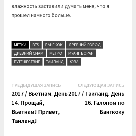
влажность заставили думать меня, что я
прошел намного больше.
МЕТКИ
BTS
БАНГКОК
ДРЕВНИЙ ГОРОД
ДРЕВНИЙ СИАМ
МЕТРО
МУАНГ БОРАН
ПУТЕШЕСТВИЕ
ТАИЛАНД
ЮВА
Навигация
Предыдущая
Сле
ПРЕДЫДУЩАЯ ЗАПИСЬ
СЛЕДУЮЩАЯ ЗАПИСЬ
запись:
запи
2017 / Вьетнам. День
2017 / Таиланд. День
по
14. Прощай,
16. Галопом по
записям
Вьетнам! Привет,
Бангкоку
Таиланд!