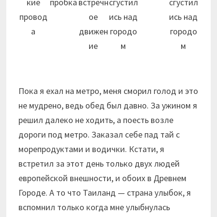
кие
пробка
встречн
сгустил
сгустил
провод
ое
ись над
ись над
а
движен
городо
городо
ие
м
м
Пока я ехал на метро, меня сморил голод и это
не мудрено, ведь обед был давно. За ужином я
решил далеко не ходить, а поесть возле
дороги под метро. Заказал себе пад тай с
морепродуктами и водички. Кстати, я
встретил за этот день только двух людей
европейской внешности, и обоих в Древнем
Городе. А то что Таиланд — страна улыбок, я
вспомнил только когда мне улыбнулась