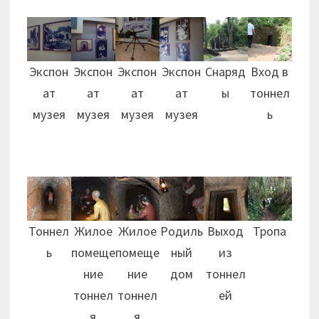
Экспон
Экспон
Экспон
Экспон
Снаряд
Вход в
ат
ат
ат
ат
ы
тоннел
музея
музея
музея
музея
ь
Тоннел
Жилое
Жилое
Родиль
Выход
Тропа
ь
помеще
помеще
ный
из
ние
ние
дом
тоннел
тоннел
тоннел
ей
я
я