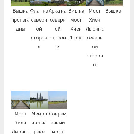
Вышка
Флаг на
Арка на
Вид на
Мост
Вышка
пропага
северн
северн
мост
Хиен
дны
ой
ой
Хиен
Лыонг с
сторон
сторон
Лыонг
северн
е
е
ой
сторон
ы
Мост
Мемор
Соврем
Хиен
иал на
енный
Лыонг с
реке
мост