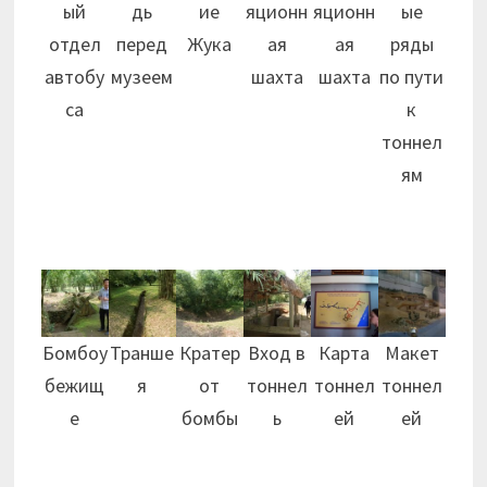
ый
дь
ие
яционн
яционн
ые
отдел
перед
Жука
ая
ая
ряды
автобу
музеем
шахта
шахта
по пути
са
к
тоннел
ям
Бомбоу
Транше
Кратер
Вход в
Карта
Макет
бежищ
я
от
тоннел
тоннел
тоннел
е
бомбы
ь
ей
ей