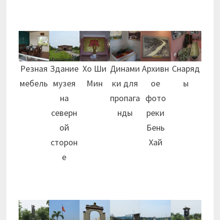
Резная
Здание
Хо Ши
Динами
Архивн
Снаряд
мебель
музея
Мин
ки для
ое
ы
на
пропага
фото
северн
нды
реки
ой
Бень
сторон
Хай
е