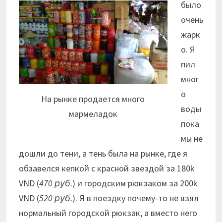
было
очень
жарк
о. Я
пил
мног
о
На рынке продается много
воды
мармеладок
пока
мы не
дошли до тени, а тень была на рынке, где я
обзавелся кепкой с красной звездой за 180k
VND (
470 руб.
) и городским рюкзаком за 200k
VND (
520 руб.
). Я в поездку почему-то не взял
нормальный городской рюкзак, а вместо него