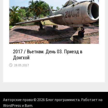
2017 / Вьетнам. День 03. Приезд в
Донгхой
28.05.2017
Авторские права © 2026
Блог программиста
. Работает на
WordPress
и
Bam
.