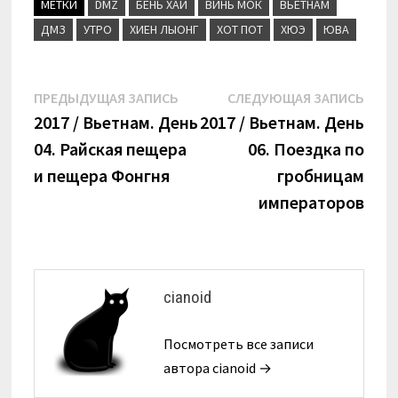
МЕТКИ
DMZ
БЕНЬ ХАЙ
ВИНЬ МОК
ВЬЕТНАМ
ДМЗ
УТРО
ХИЕН ЛЫОНГ
ХОТ ПОТ
ХЮЭ
ЮВА
Навигация
Предыдущая
Сле
ПРЕДЫДУЩАЯ ЗАПИСЬ
СЛЕДУЮЩАЯ ЗАПИСЬ
запись:
запи
2017 / Вьетнам. День
2017 / Вьетнам. День
по
04. Райская пещера
06. Поездка по
записям
и пещера Фонгня
гробницам
императоров
cianoid
Посмотреть все записи
автора cianoid →