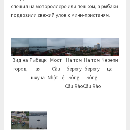
спешил на мотороллере или пешком, а рыбаки
подвозили свежий улов к мини-пристаням.
Вид на
Рыбацк
Мост
На том
На том
Черепи
город
ая
Cầu
берегу
берегу
ца
шхуна
Nhật Lệ
Sông
Sông
Cầu Rào
Cầu Rào