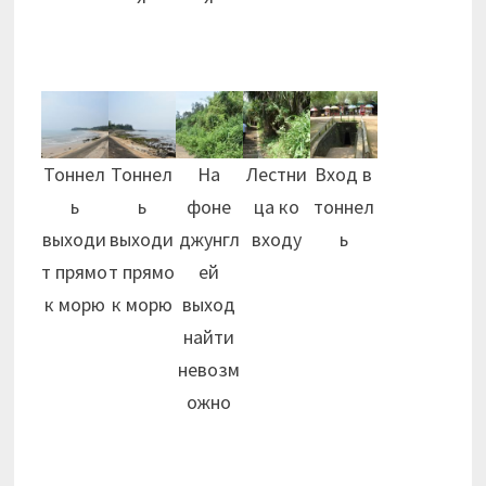
Тоннел
Тоннел
На
Лестни
Вход в
ь
ь
фоне
ца ко
тоннел
выходи
выходи
джунгл
входу
ь
т прямо
т прямо
ей
к морю
к морю
выход
найти
невозм
ожно