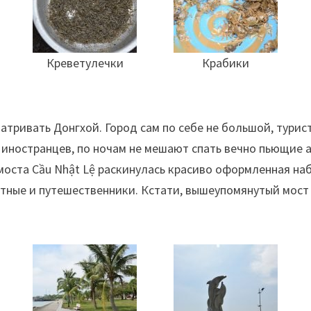
Креветулечки
Крабики
тривать Донгхой. Город сам по себе не большой, турис
 иностранцев, по ночам не мешают спать вечно пьющие 
о моста Cầu Nhật Lệ раскинулась красиво оформленная н
стные и путешественники. Кстати, вышеупомянутый мост 