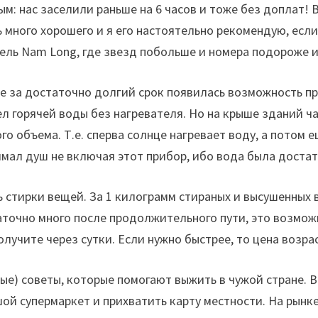
ым: нас заселили раньше на 6 часов и тоже без доплат!
ь много хорошего и я его настоятельно рекомендую, есл
тель Nam Long, где звезд побольше и номера подороже и
е за достаточно долгий срок появилась возможность при
ел горячей воды без нагревателя. Но на крыше зданий 
го объема. Т.е. сперва солнце нагревает воду, а потом 
имал душ не включая этот прибор, ибо вода была доста
 стирки вещей. За 1 килограмм стираных и высушенных
аточно много после продолжительного пути, это возмож
лучите через сутки. Если нужно быстрее, то цена возра
ные) советы, которые помогают выжить в чужой стране. 
ой супермаркет и прихватить карту местности. На рынк