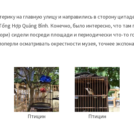
терику на главную улицу и направились в сторону цитаде
ổng Hợp Quảng Bình. Конечно, было интересно, что там
 жюри) сидели посреди площади и периодически что-то 
поперли осматривать окрестности музея, точнее экспон
Птицин
Птицин