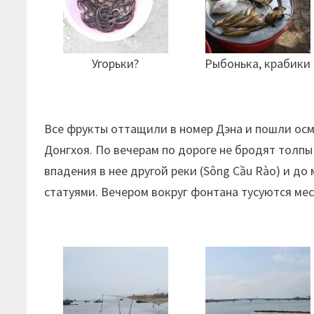
Угорьки?
Рыбонька, крабики
Все фрукты оттащили в номер Дэна и пошли осма
Донгхоя. По вечерам по дороге не бродят толпы
впадения в нее другой реки (Sông Cầu Rào) и д
статуями. Вечером вокруг фонтана тусуются ме