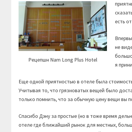
приятн
сказат
есть о
Впервы
не вид
большо
Рецепшн Nam Long Plus Hotel
я прин
Еще одной приятностью в отеле была стоимость
Учитывая то, что грязноватых вещей было дост
только помнить, что за обычную цену вещи вы по
Спасибо Дэну за простые (но в тоже время дель
отеле где ближайший рынок для местных, больш