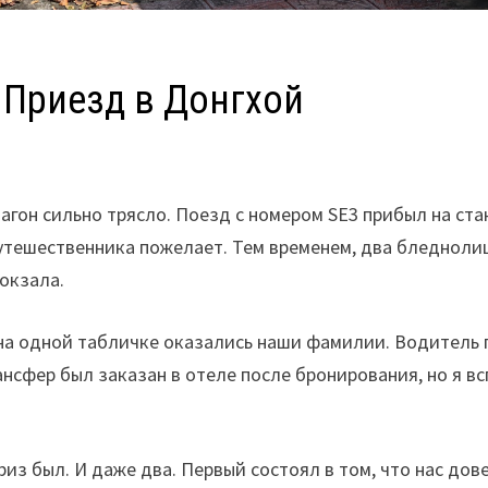
. Приезд в Донгхой
 вагон сильно трясло. Поезд с номером SE3 прибыл на ст
утешественника пожелает. Тем временем, два бледнолиц
вокзала.
 на одной табличке оказались наши фамилии. Водитель 
нсфер был заказан в отеле после бронирования, но я всп
риз был. И даже два. Первый состоял в том, что нас дов