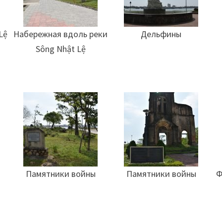
Lệ
Набережная вдоль реки
Дельфины
Sông Nhật Lệ
Памятники войны
Памятники войны
Ф